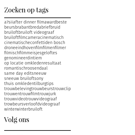
Zoeken op tags
a7sii
after dinner film
award
beste
beurs
brabant
breda
brief
bruid
bruiloft
bruiloft videograaf
bruiloftfilm
camera
cinematisch
cinematische
confetti
den bosch
drone
eindhoven
film
filmen
filmer
filmisch
filmmeisjes
geloftes
genomineerd
intiem
op locatie omkleden
resultaat
romantisch
roosendaal
same day edit
sneeuw
sneeuw bruiloft
sony
thuis omkleden
tilburg
tips
trouwbeleving
trouwbeurs
trouwclip
trouwen
trouwfilm
trouwjurk
trouwvideo
trouwvideograaf
trowbeurs
verloofd
videograaf
winter
winterbruiloft
Volg ons