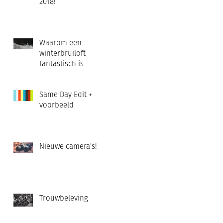
2018!
Waarom een
winterbruiloft
fantastisch is
Same Day Edit +
voorbeeld
Nieuwe camera's!
Trouwbeleving