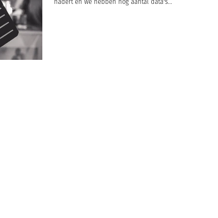
nadert en we hebben nog aantal data's...